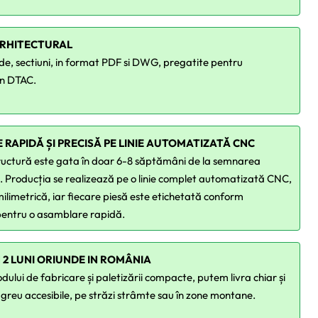
ARHITECTURAL
ade, sectiuni, in format PDF si DWG, pregatite pentru
in DTAC.
 RAPIDĂ ȘI PRECISĂ PE LINIE AUTOMATIZATĂ CNC
ructură este gata în doar 6-8 săptămâni de la semnarea
i. Producția se realizează pe o linie complet automatizată CNC,
milimetrică, iar fiecare piesă este etichetată conform
 pentru o asamblare rapidă.
N 2 LUNI ORIUNDE IN ROMÂNIA
ului de fabricare și paletizării compacte, putem livra chiar și
i greu accesibile, pe străzi strâmte sau în zone montane.