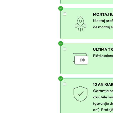
MONTAJ R
Montaj profe
de montaj e
ULTIMA T
Plăți esalon
10 ANI GA
Garantia per
casutele ma
(garanție de
ani). Protej