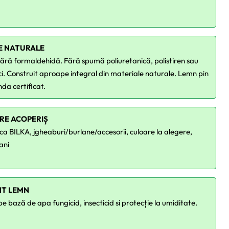
E NATURALE
ără formaldehidă. Fără spumă poliuretanică, polistiren sau
ci. Construit aproape integral din materiale naturale. Lemn pin
nda certificat.
RE ACOPERIȘ
ca BILKA, jgheaburi/burlane/accesorii, culoare la alegere,
ani
T LEMN
 bază de apa fungicid, insecticid si protecție la umiditate.