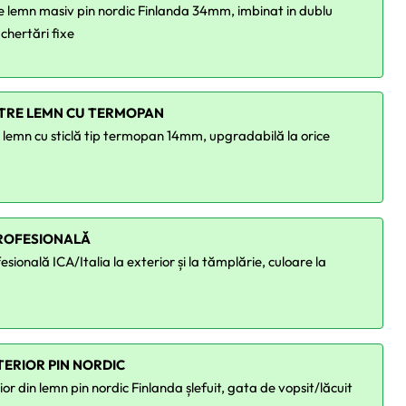
e lemn masiv pin nordic Finlanda 34mm, imbinat in dublu
 chertări fixe
STRE LEMN CU TERMOPAN
e lemn cu sticlă tip termopan 14mm, upgradabilă la orice
ROFESIONALĂ
sională ICA/Italia la exterior și la tămplărie, culoare la
NTERIOR PIN NORDIC
ior din lemn pin nordic Finlanda șlefuit, gata de vopsit/lăcuit