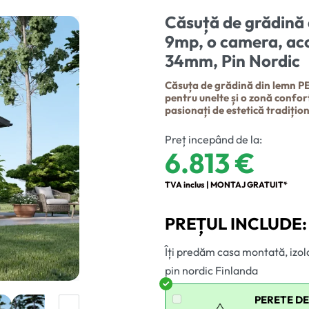
Căsuță de grădină 
9mp, o camera, aco
34mm, Pin Nordic
Căsuța de grădină din lemn PE
pentru unelte și o zonă confort
pasionați de estetică tradițion
Preț incepând de la:
6.813
€
TVA inclus | MONTAJ GRATUIT*
PREȚUL INCLUDE:
Îți predăm casa montată, izola
pin nordic Finlanda
PERETE DE