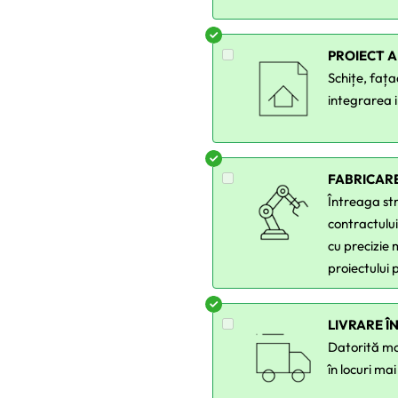
PROIECT 
Schițe, faț
integrarea 
FABRICARE
Întreaga st
contractulu
cu precizie 
proiectului
LIVRARE Î
Datorită mod
în locuri ma