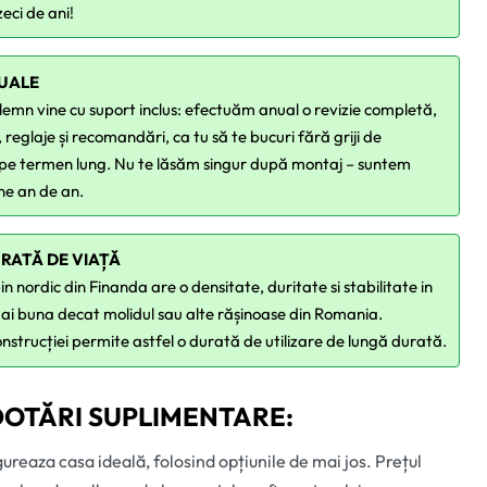
zeci de ani!
NUALE
lemn vine cu suport inclus: efectuăm anual o revizie completă,
i, reglaje și recomandări, ca tu să te bucuri fără griji de
i pe termen lung. Nu te lăsăm singur după montaj – suntem
ine an de an.
URATĂ DE VIAȚĂ
n nordic din Finanda are o densitate, duritate si stabilitate in
ai buna decat molidul sau alte rășinoase din Romania.
nstrucției permite astfel o durată de utilizare de lungă durată.
OTĂRI SUPLIMENTARE:
gureaza casa ideală, folosind opțiunile de mai jos. Prețul