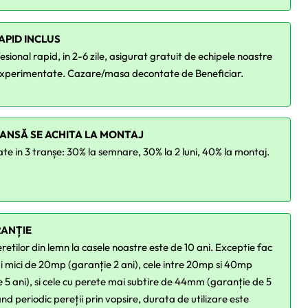
APID INCLUS
sional rapid, in 2-6 zile, asigurat gratuit de echipele noastre
xperimentate. Cazare/masa decontate de Beneficiar.
RANSĂ SE ACHITA LA MONTAJ
ate in 3 tranșe: 30% la semnare, 30% la 2 luni, 40% la montaj.
RANȚIE
etilor din lemn la casele noastre este de 10 ani. Exceptie fac
i mici de 20mp (garanție 2 ani), cele intre 20mp si 40mp
 5 ani), si cele cu perete mai subtire de 44mm (garanție de 5
ănd periodic pereții prin vopsire, durata de utilizare este