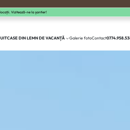
cații. Vizitează-ne la șantier!
UIT
CASE DIN LEMN DE VACANȚĂ
Galerie foto
Contact
0774.958.53