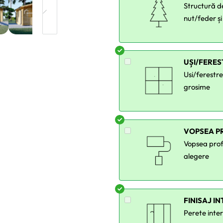
Structură d
nut/feder și
UȘI/FERE
Usi/ferestr
grosime
VOPSEA P
Vopsea profe
alegere
FINISAJ I
Perete inter