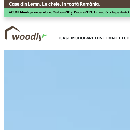
Case din Lemn. La cheie. In toată România.
ACUM:
Montaje în derulare: Ciolpani/IF și Podirei/BN.
Urmează alte peste 40 lo
CASE MODULARE DIN LEMN DE LOC