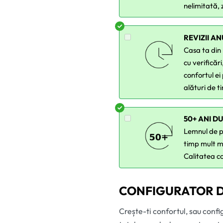
nelimitată, 
REVIZII A
Casa ta din 
cu verificăr
confortul e
alături de t
50+ ANI D
Lemnul de pi
timp mult m
Calitatea co
CONFIGURATOR D
Crește-ti confortul, sau confi