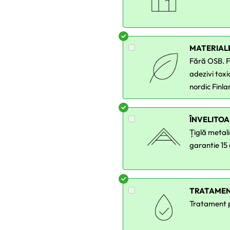
MATERIAL
Fără OSB. F
adezivi toxi
nordic Finla
ÎNVELITOA
Țiglă metali
garantie 15 
TRATAMEN
Tratament pe