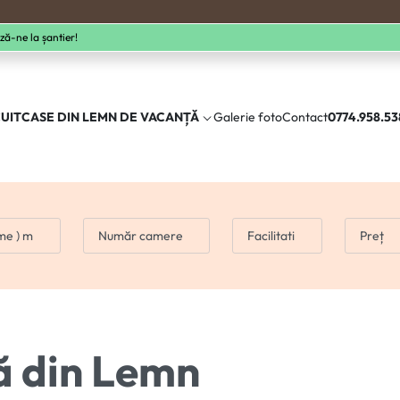
ză-ne la șantier!
UIT
CASE DIN LEMN DE VACANȚĂ
Galerie foto
Contact
0774.958.53
me ) m
Număr camere
Facilitati
Preț
 din Lemn