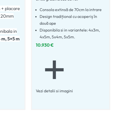
 + placare
Consola extinsă de 70cm la intrare
de 20mm
Design tradițional cu acoperiș în
două ape
Disponibila si in variantele: 4x3m,
nibala in
4x5m, 5x4m, 5x5m.
 m, 5×5 m
10.930
€
Vezi detalii si imagini