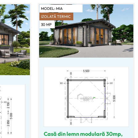
MODEL:
MIA
IZOLATĂ TERMIC
30
MP
Casă din lemn modulară 30mp,