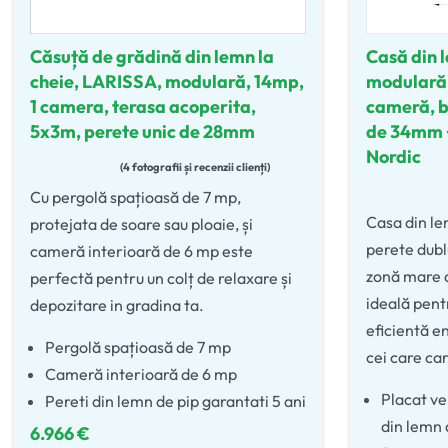
Căsuță de grădină din lemn la
Casă din 
cheie, LARISSA, modulară, 14mp,
modulară,
1 camera, terasa acoperita,
cameră, b
5x3m, perete unic de 28mm
de 34mm +
Nordic
4 fotografii și recenzii clienți
Evaluat la
5.00
din 5
Cu pergolă spațioasă de 7 mp,
Evaluat la
Casa din l
protejata de soare sau ploaie, și
perete dublu
cameră interioară de 6 mp este
zonă mare de
perfectă pentru un colț de relaxare și
ideală pentr
depozitare in gradina ta.
eficientă e
Pergolă spațioasă de 7 mp
cei care car
Cameră interioară de 6 mp
Placat ve
Pereti din lemn de pip garantati 5 ani
din lemn
6.966
€