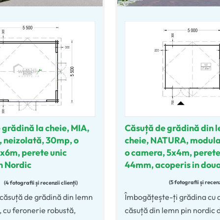
Căsuță de grădină din l
 grădină la cheie, MIA,
cheie, NATURA, modula
 neizolată, 30mp, o
o camera, 5x4m, perete
x6m, perete unic
44mm, acoperis in dou
n Nordic
5 fotografii și recenz
4 fotografii și recenzii clienți
Evaluat la
5.00
din 5
5.00
din 5
Îmbogățește-ți grădina cu 
căsuță de grădină din lemn
căsuță din lemn pin nordic 
 cu feronerie robustă,