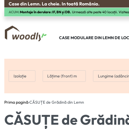
Case din Lemn. La cheie. In toată România.
ACUM:
Montaje în derulare: IF, BN și DB.
Urmează alte peste 40 locații. Vizitea
CASE MODULARE DIN LEMN DE LOC
Izolație
Lățime (front) m
Lungime (adânci
Prima pagină
›
CĂSUȚE de Grădină din Lemn
CĂSUȚE de Grădină