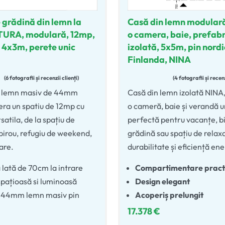
 grădină din lemn la
Casă din lemn modular
TURA, modulară, 12mp,
o camera, baie, prefabr
 4x3m, perete unic
izolată, 5x5m, pin nordi
Finlanda, NINA
6 fotografii și recenzii clienți
4 fotografii și recenz
5.00
din 5
Evaluat la
4.75
din 5
 lemn masiv de 44mm
Casă din lemn izolată NINA,
ra un spatiu de 12mp cu
o cameră, baie și verandă 
rsatila, de la spațiu de
perfectă pentru vacanțe, b
 birou, refugiu de weekend,
grădină sau spațiu de relax
are.
durabilitate și eficiență en
 lată de 70cm la intrare
Compartimentare pract
pațioasă si luminoasă
Design elegant
e 44mm lemn masiv pin
Acoperiș prelungit
17.378
€