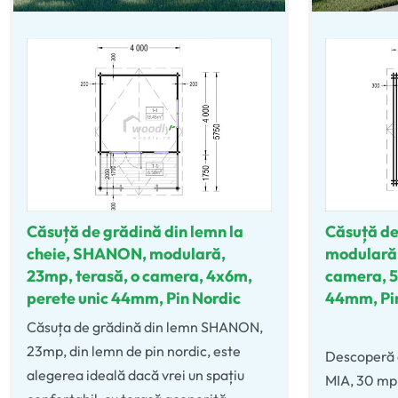
Căsuță de grădină din lemn la
Căsuță de
cheie, SHANON, modulară,
modulară,
23mp, terasă, o camera, 4x6m,
camera, 5
perete unic 44mm, Pin Nordic
44mm, Pi
Căsuța de grădină din lemn SHANON,
23mp, din lemn de pin nordic, este
Evaluat la
Descoperă 
alegerea ideală dacă vrei un spațiu
MIA, 30 mp,