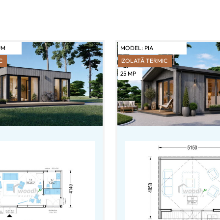
UM
MODEL:
PIA
C
IZOLATĂ TERMIC
25
MP