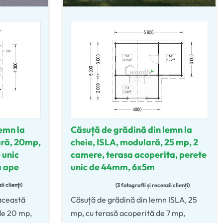
emn la
Căsuță de grădină din lemn la
ră, 20mp,
cheie, ISLA, modulară, 25 mp, 2
 unic
camere, terasa acoperita, perete
a ape
unic de 44mm, 6x5m
ii clienți
3 fotografii și recenzii clienți
Evaluat la
4.67
din 5
această
Căsuță de grădină din lemn ISLA, 25
de 20 mp,
mp, cu terasă acoperită de 7 mp,