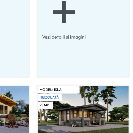
Vezi detalii si imagini
MODEL:
ISLA
NEIZOLATĂ
25
MP