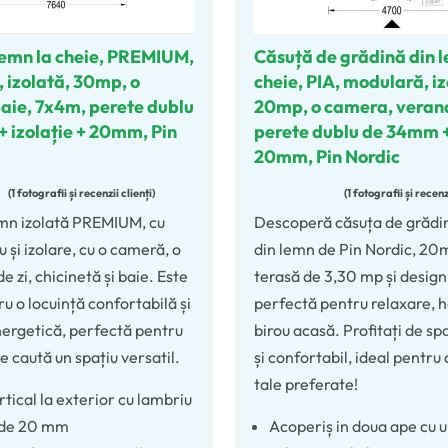
lemn la cheie, PREMIUM,
Căsuță de grădină din l
 izolată, 30mp, o
cheie, PIA, modulară, iz
aie, 7x4m, perete dublu
20mp, o camera, veran
 izolație + 20mm, Pin
perete dublu de 34mm + 
20mm, Pin Nordic
1 fotografii și recenzii clienți
1 fotografii și recenz
5.00
din 5
Evaluat la
5.00
din 5
emn izolată PREMIUM, cu
Descoperă căsuța de grădin
 și izolare, cu o cameră, o
din lemn de Pin Nordic, 20
 zi, chicinetă și baie. Este
terasă de 3,30 mp și desig
u o locuință confortabilă și
perfectă pentru relaxare, 
nergetică, perfectă pentru
birou acasă. Profitați de sp
e caută un spațiu versatil.
și confortabil, ideal pentru 
tale preferate!
rtical la exterior cu lambriu
 de 20 mm
Acoperiș in doua ape cu 