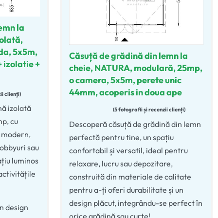
emn la
olată,
da, 5x5m,
Căsuță de grădină din lemn la
izolatie +
cheie, NATURA, modulară, 25mp,
o camera, 5x5m, perete unic
44mm, acoperis in doua ape
ii clienți
ă izolată
5 fotografii și recenzii clienți
mp, cu
Evaluat la
5.00
din 5
Descoperă căsuță de grădină din lemn
n modern,
perfectă pentru tine, un spațiu
hobbyuri sau
confortabil și versatil, ideal pentru
ațiu luminos
relaxare, lucru sau depozitare,
activitățile
construită din materiale de calitate
pentru a-ți oferi durabilitate și un
design plăcut, integrându-se perfect în
un design
orice grădină sau curte!