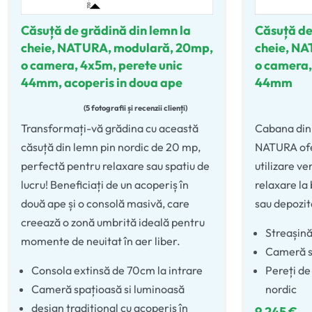
Căsuță de grădină din lemn la
Căsuță de
cheie, NATURA, modulară, 20mp,
cheie, NA
o camera, 4x5m, perete unic
o camera,
44mm, acoperis in doua ape
44mm
5 fotografii și recenzii clienți
Evaluat la
5.00
din 5
Evaluat la
Transformați-vă grădina cu această
Cabana din
căsuță din lemn pin nordic de 20 mp,
NATURA ofe
perfectă pentru relaxare sau spatiu de
utilizare ve
lucru! Beneficiați de un acoperiș în
relaxare la
două ape și o consolă masivă, care
sau depozit
creează o zonă umbrită ideală pentru
Streașină
momente de neuitat în aer liber.
Cameră s
Consola extinsă de 70cm la intrare
Pereți d
Cameră spațioasă si luminoasă
nordic
design tradițional cu acoperiș în
9.245
€