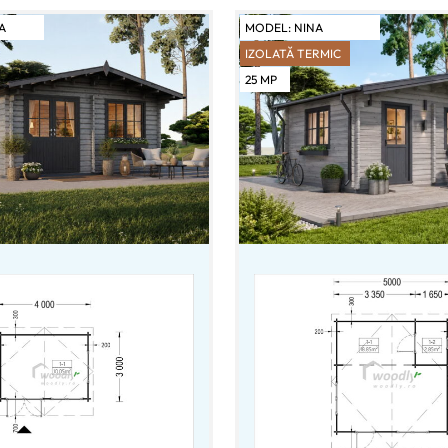
A
MODEL:
NINA
IZOLATĂ TERMIC
25
MP