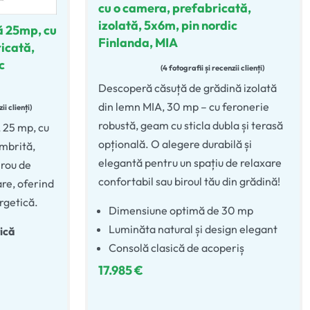
cu o camera, prefabricată,
izolată, 5x6m, pin nordic
ă 25mp, cu
Finlanda, MIA
icată,
c
4 fotografii și recenzii clienți
Evaluat la
5.00
din 5
Descoperă căsuță de grădină izolată
din lemn MIA, 30 mp – cu feronerie
ii clienți
robustă, geam cu sticla dubla și terasă
 25 mp, cu
opțională. O alegere durabilă și
umbrită,
elegantă pentru un spațiu de relaxare
irou de
confortabil sau biroul tău din grădină!
are, oferind
ergetică.
Dimensiune optimă de 30 mp
Luminăta natural și design elegant
ică
Consolă clasică de acoperiș
17.985
€