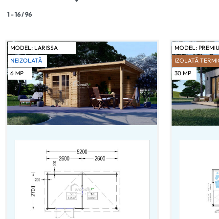
1
-
16
/
96
MODEL:
LARISSA
MODEL:
PREMI
NEIZOLATĂ
IZOLATĂ TERMI
6
MP
30
MP