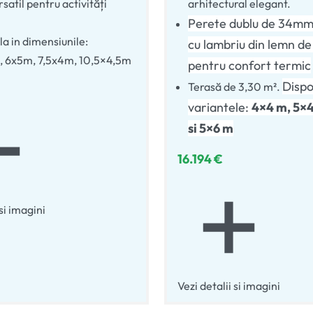
satil pentru activități
arhitectural elegant.
Perete dublu de 34mm
la in dimensiunile:
cu lambriu din lemn 
, 6x5m, 7,5x4m, 10,5×4,5m
pentru confort termic
Dispo
Terasă de 3,30 m².
variantele:
4×4 m, 5×4
si 5×6 m
16.194
€
 si imagini
Vezi detalii si imagini