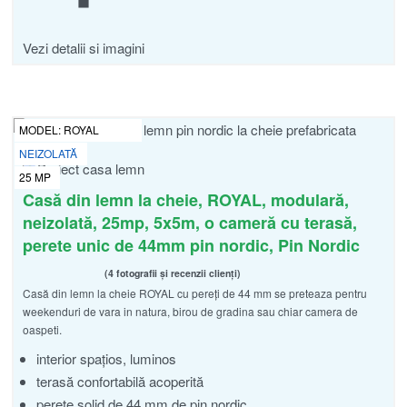
Vezi detalii si imagini
MODEL:
ROYAL
NEIZOLATĂ
25
MP
Casă din lemn la cheie, ROYAL, modulară,
neizolată, 25mp, 5x5m, o cameră cu terasă,
perete unic de 44mm pin nordic, Pin Nordic
4 fotografii și recenzii clienți
Casă din lemn la cheie ROYAL cu pereți de 44 mm se preteaza pentru
Evaluat la
din 5
4.75
weekenduri de vara in natura, birou de gradina sau chiar camera de
oaspeti.
interior spațios, luminos
terasă confortabilă acoperită
perete solid de 44 mm de pin nordic