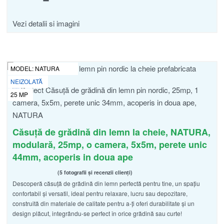
Vezi detalii si imagini
MODEL:
NATURA
NEIZOLATĂ
25
MP
Căsuță de grădină din lemn la cheie, NATURA,
modulară, 25mp, o camera, 5x5m, perete unic
44mm, acoperis in doua ape
5 fotografii și recenzii clienți
Descoperă căsuță de grădină din lemn perfectă pentru tine, un spațiu
Evaluat la
din 5
5.00
confortabil și versatil, ideal pentru relaxare, lucru sau depozitare,
construită din materiale de calitate pentru a-ți oferi durabilitate și un
design plăcut, integrându-se perfect în orice grădină sau curte!