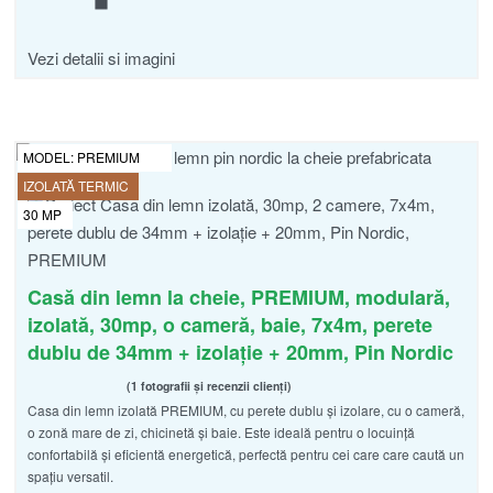
Vezi detalii si imagini
MODEL:
PREMIUM
IZOLATĂ TERMIC
30
MP
Casă din lemn la cheie, PREMIUM, modulară,
izolată, 30mp, o cameră, baie, 7x4m, perete
dublu de 34mm + izolație + 20mm, Pin Nordic
1 fotografii și recenzii clienți
Casa din lemn izolată PREMIUM, cu perete dublu și izolare, cu o cameră,
Evaluat la
din 5
5.00
o zonă mare de zi, chicinetă și baie. Este ideală pentru o locuință
confortabilă și eficientă energetică, perfectă pentru cei care care caută un
spațiu versatil.