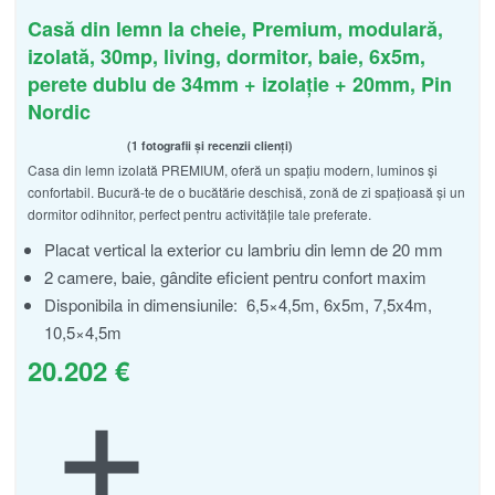
Casă din lemn la cheie, Premium, modulară,
izolată, 30mp, living, dormitor, baie, 6x5m,
perete dublu de 34mm + izolație + 20mm, Pin
Nordic
1 fotografii și recenzii clienți
Casa din lemn izolată PREMIUM, oferă un spațiu modern, luminos și
Evaluat la
din 5
5.00
confortabil. Bucură-te de o bucătărie deschisă, zonă de zi spațioasă și un
dormitor odihnitor, perfect pentru activitățile tale preferate.
Placat vertical la exterior cu lambriu din lemn de 20 mm
2 camere, baie, gândite eficient pentru confort maxim
Disponibila in dimensiunile: 6,5×4,5m, 6x5m, 7,5x4m,
10,5×4,5m
20.202
€