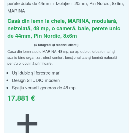
Casă din lemn la cheie, MARINA, modulară,
neizolată, 48 mp, o cameră, baie, perete unic
de 44mm, Pin Nordic, 8x6m
5 fotografii și recenzii clienți
Casa din lemn studio MARINA, 48 mp, cu uși duble, ferestre mari și
Evaluat la
din 5
4.60
spațiu bine organizat, oferă confort, funcționalitate și lumină naturală
pentru o locuință primitoare.
Uși duble și ferestre mari
Design STUDIO modern
Spațiu versatil generos de 48 mp
17.881
€