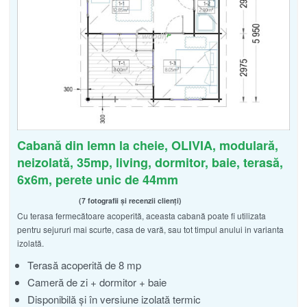
Cabană din lemn la cheie, OLIVIA, modulară,
neizolată, 35mp, living, dormitor, baie, terasă,
6x6m, perete unic de 44mm
7 fotografii și recenzii clienți
Cu terasa fermecătoare acoperită, aceasta cabană poate fi utilizata
Evaluat la
din 5
5.00
pentru sejururi mai scurte, casa de vară, sau tot timpul anului in varianta
izolată.
Terasă acoperită de 8 mp
Cameră de zi + dormitor + baie
Disponibilă și în versiune izolată termic