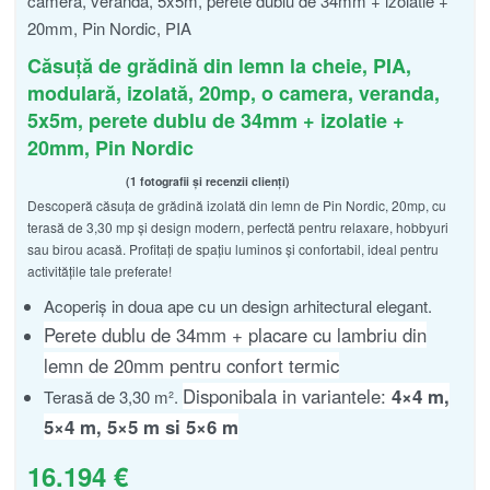
Căsuță de grădină din lemn la cheie, PIA,
modulară, izolată, 20mp, o camera, veranda,
5x5m, perete dublu de 34mm + izolatie +
20mm, Pin Nordic
1 fotografii și recenzii clienți
Descoperă căsuța de grădină izolată din lemn de Pin Nordic, 20mp, cu
Evaluat la
din 5
5.00
terasă de 3,30 mp și design modern, perfectă pentru relaxare, hobbyuri
sau birou acasă. Profitați de spațiu luminos și confortabil, ideal pentru
activitățile tale preferate!
Acoperiș in doua ape cu un design arhitectural elegant.
Perete dublu de 34mm + placare cu lambriu din
lemn de 20mm pentru confort termic
Disponibala in variantele:
4×4 m,
Terasă de 3,30 m².
5×4 m, 5×5 m si 5×6 m
16.194
€