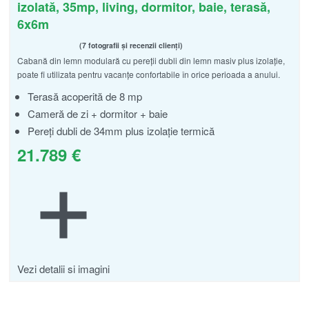
izolată, 35mp, living, dormitor, baie, terasă,
6x6m
7 fotografii și recenzii clienți
Cabană din lemn modulară cu pereții dubli din lemn masiv plus izolație,
Evaluat la
din 5
5.00
poate fi utilizata pentru vacanțe confortabile în orice perioada a anului.
Terasă acoperită de 8 mp
Cameră de zi + dormitor + baie
Pereți dubli de 34mm plus izolație termică
21.789
€
Vezi detalii si imagini