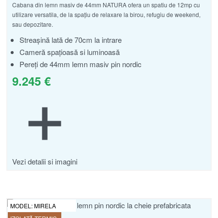
Cabana din lemn masiv de 44mm NATURA ofera un spatiu de 12mp cu
Evaluat la
din 5
5.00
utilizare versatila, de la spațiu de relaxare la birou, refugiu de weekend,
sau depozitare.
Streașină lată de 70cm la intrare
Cameră spațioasă si luminoasă
Pereți de 44mm lemn masiv pin nordic
9.245
€
Vezi detalii si imagini
MODEL:
MIRELA