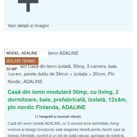
Vezi detalii si imagini
MODEL:
ADALINE
IZOLATĂ TERMIC
50
MP
Casă din lemn modulară 50mp, cu living, 2
dormitoare, baie, prefabricată, izolată, 12x4m,
pin nordic Finlanda, ADALINE
1 fotografii și recenzii clienți
Casă din lemn izolată ADALINE, cu 3 camere bine delimitate, living
Evaluat la
din 5
5.00
luminos și design funcțional, este alegerea ideală pentru familii care își
doresc intimitate, confort și un stil de viață natural, aproape de grădină.