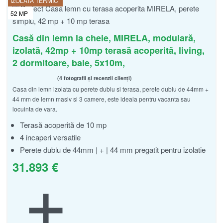
IZOLATĂ TERMIC
52
MP
Casă din lemn la cheie, MIRELA, modulară,
izolată, 42mp + 10mp terasă acoperită, living,
2 dormitoare, baie, 5x10m,
4 fotografii și recenzii clienți
Casa din lemn izolata cu perete dublu si terasa, perete dublu de 44mm +
Evaluat la
din 5
4.75
44 mm de lemn masiv si 3 camere, este ideala pentru vacanta sau
locuinta de vara.
Terasă acoperită de 10 mp
4 incaperi versatile
Perete dublu de 44mm | + | 44 mm pregatit pentru izolatie
31.893
€