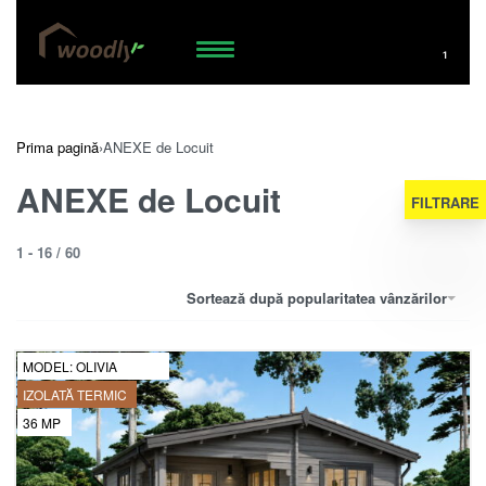
1
Prima pagină
›
ANEXE de Locuit
ANEXE de Locuit
FILTRARE
1
-
16
/
60
Sortează după popularitatea vânzărilor
MODEL:
OLIVIA
IZOLATĂ TERMIC
36
MP