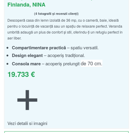
Finlanda, NINA
4 fotografii și recenzii clienți
Descoperă casa din lemn izolată de 36 mp, cu o cameră, baie, ideală
Evaluat la
din 5
4.75
pentru o locuință de vacanță sau un spațiu de relaxare perfect. Veranda
umbrită adaugă un plus de confort și stil, oferindu-ți un refugiu perfect în
aer liber.
Compartimentare practică
– spatiu versatil.
Design elegant
– acoperiș tradițional.
de 70 cm.
Consola mare
– acoperiș prelungit
19.733
€
Vezi detalii si imagini