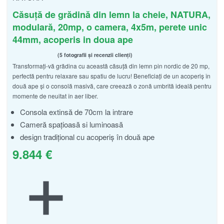
Căsuță de grădină din lemn la cheie, NATURA,
modulară, 20mp, o camera, 4x5m, perete unic
44mm, acoperis in doua ape
5 fotografii și recenzii clienți
Transformați-vă grădina cu această căsuță din lemn pin nordic de 20 mp,
Evaluat la
din 5
5.00
perfectă pentru relaxare sau spatiu de lucru! Beneficiați de un acoperiș în
două ape și o consolă masivă, care creează o zonă umbrită ideală pentru
momente de neuitat în aer liber.
Consola extinsă de 70cm la intrare
Cameră spațioasă si luminoasă
design tradițional cu acoperiș în două ape
9.844
€