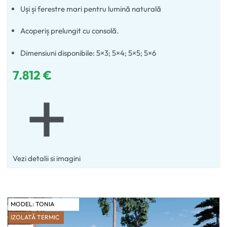
Uși și ferestre mari pentru lumină naturală
Acoperiș prelungit cu consolă.
Dimensiuni disponibile: 5×3; 5×4; 5×5; 5×6
7.812
€
Vezi detalii si imagini
MODEL:
TONIA
IZOLATĂ TERMIC