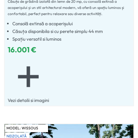
Căsuța de grădină izolată din lemn de 20 mp, cu consolă extinsă a
Evaluat la
5.00
din 5
acoperișului și un stil arhitectural modern, vă oferă un spațiu luminos și
confortabil, perfect pentru relaxare sau diverse activități.
Consolă extinsă a acoperișului
Căsuța disponibila si cu perete simplu 44 mm
Spațiu versatil si luminos
16.001
€
Vezi detalii si imagini
MODEL:
WISSOUS
NEIZOLATĂ