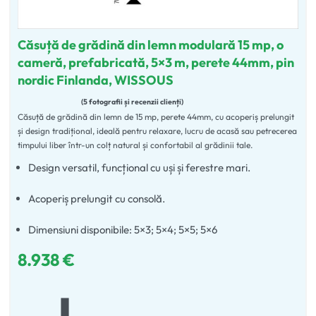
Căsuță de grădină din lemn modulară 15 mp, o
cameră, prefabricată, 5×3 m, perete 44mm, pin
nordic Finlanda, WISSOUS
5 fotografii și recenzii clienți
Căsuță de grădină din lemn de 15 mp, perete 44mm, cu acoperiș prelungit
Evaluat la
4.80
din 5
și design tradițional, ideală pentru relaxare, lucru de acasă sau petrecerea
timpului liber într-un colț natural și confortabil al grădinii tale.
Design versatil, funcțional cu uși și ferestre mari.
Acoperiș prelungit cu consolă.
Dimensiuni disponibile: 5×3; 5×4; 5×5; 5×6
8.938
€