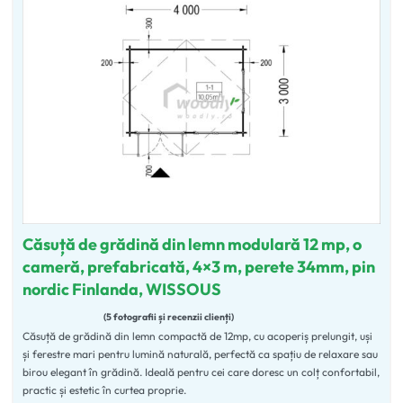
Căsuță de grădină din lemn modulară 12 mp, o
cameră, prefabricată, 4×3 m, perete 34mm, pin
nordic Finlanda, WISSOUS
5 fotografii și recenzii clienți
Căsuță de grădină din lemn compactă de 12mp, cu acoperiș prelungit, uși
Evaluat la
4.80
din 5
și ferestre mari pentru lumină naturală, perfectă ca spațiu de relaxare sau
birou elegant în grădină. Ideală pentru cei care doresc un colț confortabil,
practic și estetic în curtea proprie.