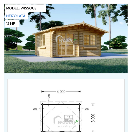
MODEL:
WISSOUS
NEIZOLATĂ
12
MP