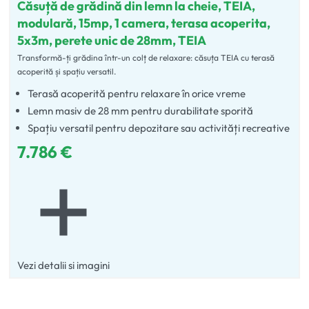
Căsuță de grădină din lemn la cheie, TEIA,
modulară, 15mp, 1 camera, terasa acoperita,
5x3m, perete unic de 28mm, TEIA
Transformă-ți grădina într-un colț de relaxare: căsuța TEIA cu terasă
acoperită și spațiu versatil.
Terasă acoperită pentru relaxare în orice vreme
Lemn masiv de 28 mm pentru durabilitate sporită
Spațiu versatil pentru depozitare sau activități recreative
7.786
€
Vezi detalii si imagini