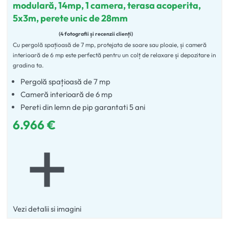
modulară, 14mp, 1 camera, terasa acoperita,
5x3m, perete unic de 28mm
4 fotografii și recenzii clienți
Cu pergolă spațioasă de 7 mp, protejata de soare sau ploaie, și cameră
Evaluat la
5.00
din 5
interioară de 6 mp este perfectă pentru un colț de relaxare și depozitare in
gradina ta.
Pergolă spațioasă de 7 mp
Cameră interioară de 6 mp
Pereti din lemn de pip garantati 5 ani
6.966
€
Vezi detalii si imagini