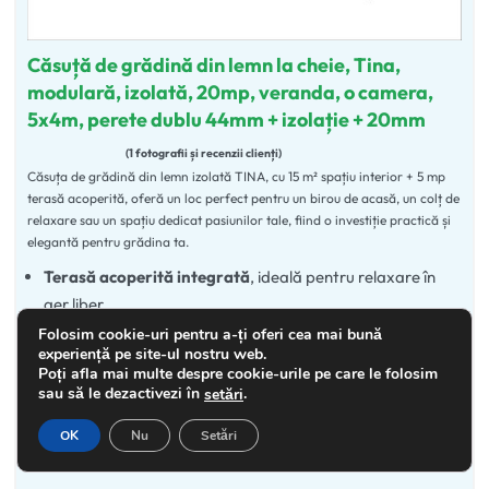
Căsuță de grădină din lemn la cheie, Tina,
modulară, izolată, 20mp, veranda, o camera,
5x4m, perete dublu 44mm + izolație + 20mm
1 fotografii și recenzii clienți
Căsuța de grădină din lemn izolată TINA, cu 15 m² spațiu interior + 5 mp
Evaluat la
5.00
din 5
terasă acoperită, oferă un loc perfect pentru un birou de acasă, un colț de
relaxare sau un spațiu dedicat pasiunilor tale, fiind o investiție practică și
elegantă pentru grădina ta.
Terasă acoperită integrată
, ideală pentru relaxare în
aer liber.
Folosim cookie-uri pentru a-ți oferi cea mai bună
Interior de 15 m²
, perfect pentru un birou complet
experiență pe site-ul nostru web.
Poți afla mai multe despre cookie-urile pe care le folosim
echipat.
sau să le dezactivezi în
.
setări
Disponibilă și în dimensiunile: 4×4 m, 5×4, 6×4 m și
OK
Nu
Setări
6x5m