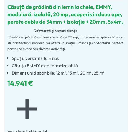
Căsuță de grădină din lemn la cheie, EMMY,
modulară, izolată, 20 mp, acoperis in doua ape,
perete dublu de 34mm + Izolație + 20mm, 5x4m,
2 fotografii și recenzii clienți
Căsuță de grădină din lemn izolată de 20 mp, cu feronerie opțională și un
Evaluat la
5.00
din 5
stil arhitectural modern, vă oferă un spațiu luminos și confortabil, perfect
pentru relaxare sau diverse activități.
Spațiu versatil si luminos
Căsuța EMMY este termoizolabilă
Dimensiuni disponibile: 12 m², 15 m², 20 m², 25 m²
14.941
€
Vezi detalii si imagini