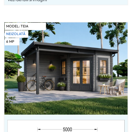
MODEL:
TEIA
NEIZOLATĂ
6
MP