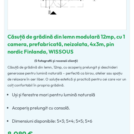
Căsuță de grădină din lemn modulară 12mp, cu 1
camera, prefabricată, neizolata, 4x3m, pin
nordic Finlanda, WISSOUS
5 fotografii și recenzii clienți
Căsuță de grădină din lemn, 12mp, cu acoperiș prelungit și deschideri
Evaluat la
4.80
din 5
generoase pentru lumină naturală – perfectă ca birou, atelier sau spațiu
de relaxare în aer liber. O soluție estetică și practică pentru cei care vor un
colț confortabil în propria grădină.
Uși și ferestre mari pentru lumină naturală
Acoperiș prelungit cu consolă.
Dimensiuni disponibile: 5×3; 5×4; 5×5; 5×6
8.089
€