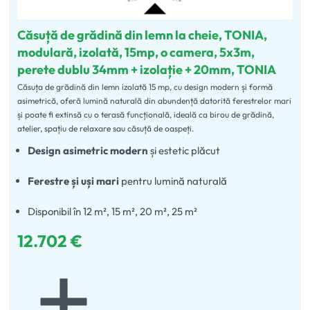
Căsuță de grădină din lemn la cheie, TONIA,
modulară, izolată, 15mp, o camera, 5x3m,
perete dublu 34mm + izolație + 20mm, TONIA
Căsuța de grădină din lemn izolată 15 mp, cu design modern și formă
asimetrică, oferă lumină naturală din abundență datorită ferestrelor mari
și poate fi extinsă cu o terasă funcțională, ideală ca birou de grădină,
atelier, spațiu de relaxare sau căsuță de oaspeți.
Design asimetric modern
și
estetic
plăcut
Ferestre și uși mari
pentru
lumină
naturală
Disponibil în 12 m², 15 m², 20 m², 25 m²
12.702
€