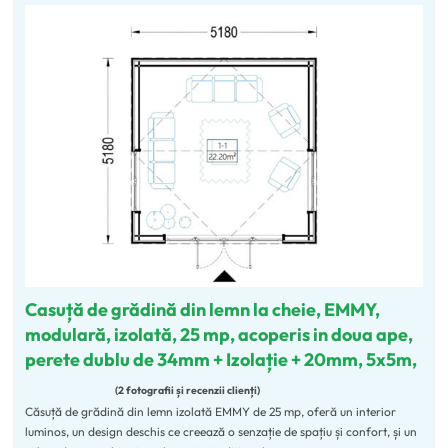
Casuță de grădină din lemn la cheie, EMMY,
modulară, izolată, 25 mp, acoperis in doua ape,
perete dublu de 34mm + Izolație + 20mm, 5x5m,
2 fotografii și recenzii clienți
Căsuță de grădină din lemn izolată EMMY de 25 mp, oferă un interior
Evaluat la
5.00
din 5
luminos, un design deschis ce creează o senzație de spațiu și confort, și un