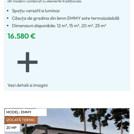
stil modern combinat cu elemente tradiționale.
Spațiu versatil si luminos
Căsuța de gradina din lemn EMMY este termoizolabilă
Dimensiuni disponibile: 12 m², 15 m², 20 m², 25 m²
16.580
€
Vezi detalii si imagini
MODEL:
EMMY
IZOLATĂ TERMIC
20
MP