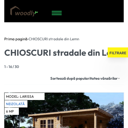
Prima pagină
›
CHIOSCURI stradale din Lemn
CHIOSCURI stradale din Lemn
FILTRARE
1
-
16
/
30
Sortează după popularitatea vânzărilor
MODEL:
LARISSA
NEIZOLATĂ
6
MP