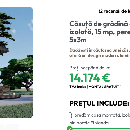
(
2
recenzii de la
Evaluat la
2
5.00
din 5 pe 
Căsuță de grădină 
izolată, 15 mp, pe
5x3m
Dacă ești în căutarea unei căs
oferă un design modern, lumină
Preț incepând de la:
14.174
€
TVA inclus | MONTAJ GRATUIT*
PREȚUL INCLUDE:
Îți predăm casa montată, izola
pin nordic Finlanda