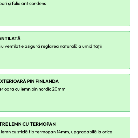
pori și folie anticondens
ENTILATĂ
u ventilatie asigură reglarea naturală a umidității
XTERIOARĂ PIN FINLANDA
erioara cu lemn pin nordic 20mm
STRE LEMN CU TERMOPAN
e lemn cu sticlă tip termopan 14mm, upgradabilă la orice