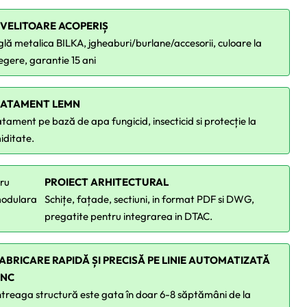
NVELITOARE ACOPERIȘ
glă metalica BILKA, jgheaburi/burlane/accesorii, culoare la
egere, garantie 15 ani
RATAMENT LEMN
tament pe bază de apa fungicid, insecticid si protecție la
iditate.
PROIECT ARHITECTURAL
Schițe, fațade, sectiuni, in format PDF si DWG,
pregatite pentru integrarea in DTAC.
ABRICARE RAPIDĂ ȘI PRECISĂ PE LINIE AUTOMATIZATĂ
CNC
ntreaga structură este gata în doar 6-8 săptămâni de la