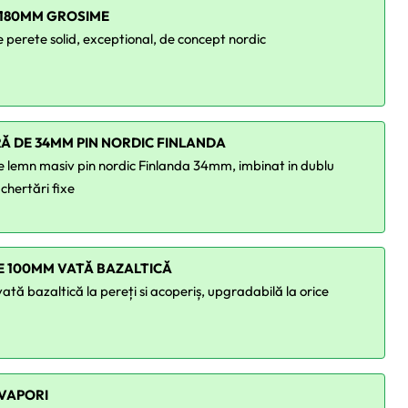
 180MM GROSIME
 perete solid, exceptional, de concept nordic
Ă DE 34MM PIN NORDIC FINLANDA
e lemn masiv pin nordic Finlanda 34mm, imbinat in dublu
 chertări fixe
DE 100MM VATĂ BAZALTICĂ
tă bazaltică la pereți si acoperiș, upgradabilă la orice
IVAPORI