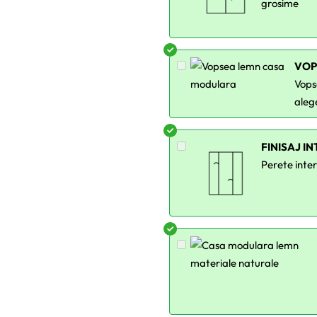
grosime
VOP
Vopse
aleg
FINISAJ I
Perete inter