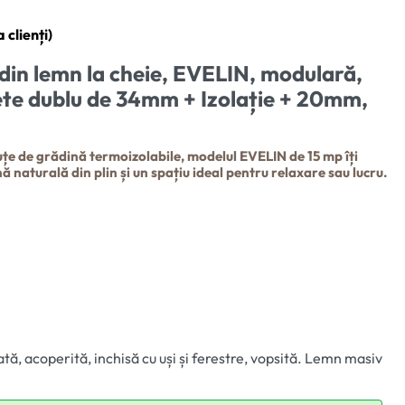
 clienți)
baza a
evaluări de la clienți
din lemn la cheie, EVELIN, modulară,
rete dublu de 34mm + Izolație + 20mm,
uțe de grădină termoizolabile, modelul EVELIN de 15 mp îți
 naturală din plin și un spațiu ideal pentru relaxare sau lucru.
tă, acoperită, inchisă cu uși și ferestre, vopsită. Lemn masiv