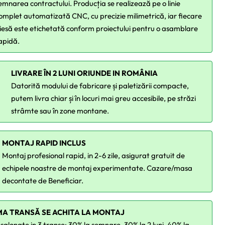
emnarea contractului. Producția se realizează pe o linie
omplet automatizată CNC, cu precizie milimetrică, iar fiecare
iesă este etichetată conform proiectului pentru o asamblare
apidă.
LIVRARE ÎN 2 LUNI ORIUNDE IN ROMÂNIA
Datorită modului de fabricare și paletizării compacte,
putem livra chiar și în locuri mai greu accesibile, pe străzi
strâmte sau în zone montane.
MONTAJ RAPID INCLUS
Montaj profesional rapid, in 2-6 zile, asigurat gratuit de
echipele noastre de montaj experimentate. Cazare/masa
decontate de Beneficiar.
MA TRANSĂ SE ACHITA LA MONTAJ
esalonate in 3 tranșe: 30% la semnare, 30% la 2 luni, 40% la