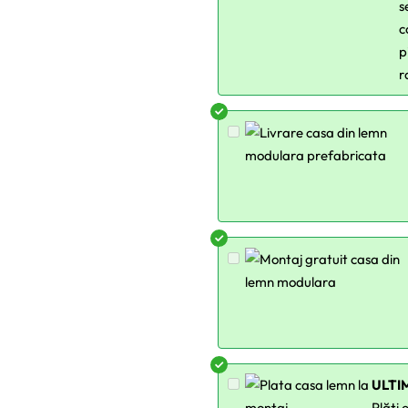
s
c
p
r
ULTI
Plăți 