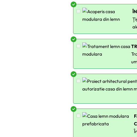
Î
Ți
al
T
Tra
um
F
Î