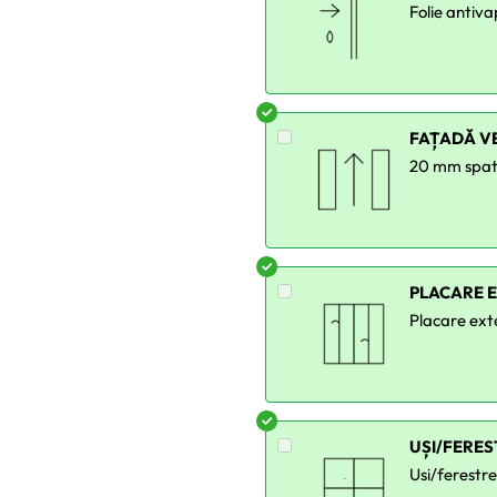
Folie antiva
FAȚADĂ V
20 mm spati
PLACARE E
Placare ext
UȘI/FERE
Usi/ferestr