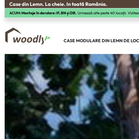
Case din Lemn. La cheie. In toată România.
ACUM:
Montaje în derulare: IF, BN și DB.
Urmează alte peste 40 locații. Vizitea
CASE MODULARE DIN LEMN DE LOC