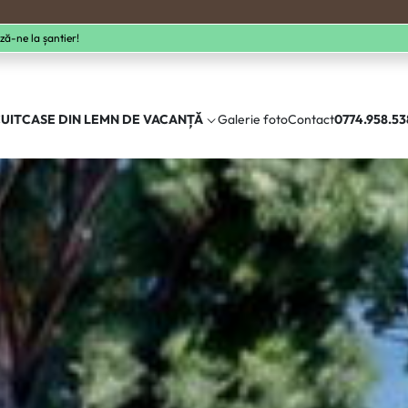
ză-ne la șantier!
UIT
CASE DIN LEMN DE VACANȚĂ
Galerie foto
Contact
0774.958.53