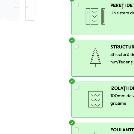
PEREȚI DE
Un sistem de
STRUCTUR
Structură d
nut/feder și
IZOLAȚII 
100mm de va
grosime
FOLII ANT