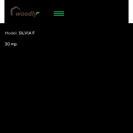
74.958.538
WhatsApp
Model:
SILVIA F
30 mp