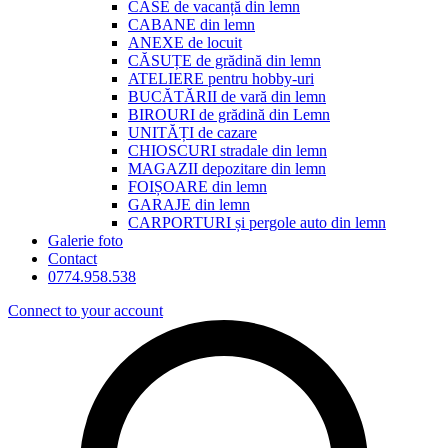
CASE de vacanță din lemn
CABANE din lemn
Casa
ANEXE de locuit
CĂSUȚE de grădină din lemn
ta
ATELIERE pentru hobby-uri
BUCĂTĂRII de vară din lemn
BIROURI de grădină din Lemn
din
UNITĂȚI de cazare
CHIOSCURI stradale din lemn
lemn,
MAGAZII depozitare din lemn
FOIȘOARE din lemn
gata
GARAJE din lemn
CARPORTURI și pergole auto din lemn
Galerie foto
mai
Contact
0774.958.538
repede
Connect to your account
decât
credeai.
Lemn