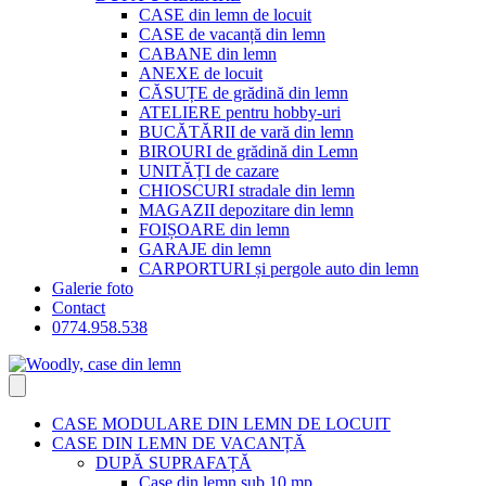
CASE din lemn de locuit
CASE de vacanță din lemn
CABANE din lemn
ANEXE de locuit
CĂSUȚE de grădină din lemn
ATELIERE pentru hobby-uri
BUCĂTĂRII de vară din lemn
BIROURI de grădină din Lemn
UNITĂȚI de cazare
CHIOSCURI stradale din lemn
MAGAZII depozitare din lemn
FOIȘOARE din lemn
GARAJE din lemn
CARPORTURI și pergole auto din lemn
Galerie foto
Contact
0774.958.538
CASE MODULARE DIN LEMN DE LOCUIT
CASE DIN LEMN DE VACANȚĂ
DUPĂ SUPRAFAȚĂ
Case din lemn sub 10 mp