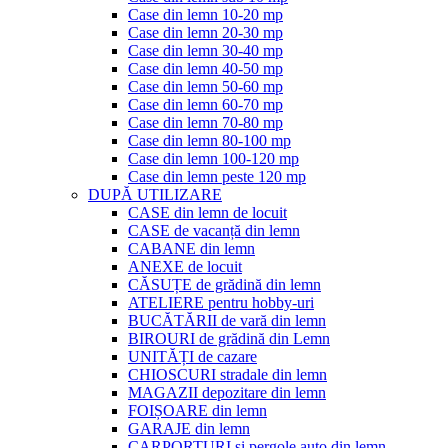
Case din lemn 10-20 mp
Case din lemn 20-30 mp
Case din lemn 30-40 mp
Case din lemn 40-50 mp
Case din lemn 50-60 mp
Case din lemn 60-70 mp
Case din lemn 70-80 mp
Case din lemn 80-100 mp
Case din lemn 100-120 mp
Case din lemn peste 120 mp
DUPĂ UTILIZARE
CASE din lemn de locuit
CASE de vacanță din lemn
CABANE din lemn
ANEXE de locuit
CĂSUȚE de grădină din lemn
ATELIERE pentru hobby-uri
BUCĂTĂRII de vară din lemn
BIROURI de grădină din Lemn
UNITĂȚI de cazare
CHIOSCURI stradale din lemn
MAGAZII depozitare din lemn
FOIȘOARE din lemn
GARAJE din lemn
CARPORTURI și pergole auto din lemn