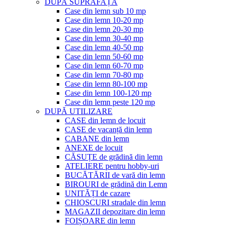
DUPĂ SUPRAFAȚĂ
Case din lemn sub 10 mp
Case din lemn 10-20 mp
Case din lemn 20-30 mp
Case din lemn 30-40 mp
Case din lemn 40-50 mp
Case din lemn 50-60 mp
Case din lemn 60-70 mp
Case din lemn 70-80 mp
Case din lemn 80-100 mp
Case din lemn 100-120 mp
Case din lemn peste 120 mp
DUPĂ UTILIZARE
CASE din lemn de locuit
CASE de vacanță din lemn
CABANE din lemn
ANEXE de locuit
CĂSUȚE de grădină din lemn
ATELIERE pentru hobby-uri
BUCĂTĂRII de vară din lemn
BIROURI de grădină din Lemn
UNITĂȚI de cazare
CHIOSCURI stradale din lemn
MAGAZII depozitare din lemn
FOIȘOARE din lemn