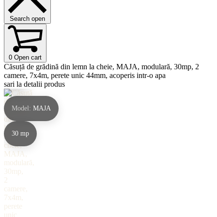
Montaj
Search open
10 ani
120+
2–6
garanție
montaje
zile
0
Open cart
Căsuță de grădină din lemn la cheie, MAJA, modulară, 30mp, 2
774.958.538
WhatsApp
camere, 7x4m, perete unic 44mm, acoperis intr-o apa
sari la detalii produs
Model:
MAJA
30 mp