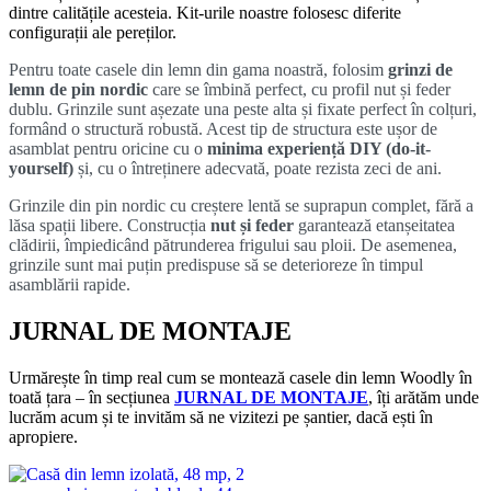
dintre calitățile acesteia. Kit-urile noastre folosesc diferite
configurații ale pereților.
Pentru toate casele din lemn din gama noastră, folosim
grinzi de
lemn de pin nordic
care se îmbină perfect, cu profil nut și feder
dublu. Grinzile sunt așezate una peste alta și fixate perfect în colțuri,
formând o structură robustă. Acest tip de structura este ușor de
asamblat pentru oricine cu o
minima experiență DIY (do-it-
yourself)
și, cu o întreținere adecvată, poate rezista zeci de ani.
Grinzile din pin nordic cu creștere lentă se suprapun complet, fără a
lăsa spații libere. Construcția
nut și feder
garantează etanșeitatea
clădirii, împiedicând pătrunderea frigului sau ploii. De asemenea,
grinzile sunt mai puțin predispuse să se deterioreze în timpul
asamblării rapide.
JURNAL DE MONTAJE
Urmărește în timp real cum se montează casele din lemn Woodly în
toată țara – în secțiunea
JURNAL DE MONTAJE
, îți arătăm unde
lucrăm acum și te invităm să ne vizitezi pe șantier, dacă ești în
apropiere.