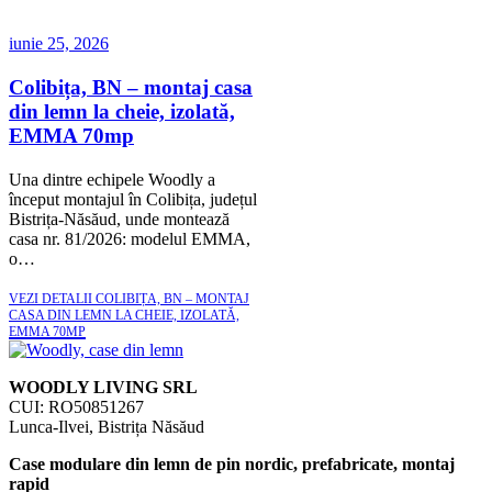
iunie 25, 2026
Colibița, BN – montaj casa
din lemn la cheie, izolată,
EMMA 70mp
Una dintre echipele Woodly a
început montajul în Colibița, județul
Bistrița-Năsăud, unde montează
casa nr. 81/2026: modelul EMMA,
o…
VEZI DETALII
COLIBIȚA, BN – MONTAJ
CASA DIN LEMN LA CHEIE, IZOLATĂ,
EMMA 70MP
WOODLY LIVING SRL
CUI: RO50851267
Lunca-Ilvei, Bistrița Năsăud
Case modulare din lemn de pin nordic, prefabricate, montaj
rapid