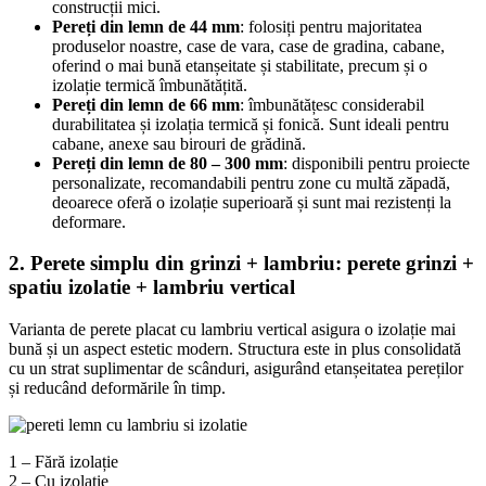
construcții mici.
Pereți din lemn de 44 mm
: folosiți pentru majoritatea
produselor noastre, case de vara, case de gradina, cabane,
oferind o mai bună etanșeitate și stabilitate, precum și o
izolație termică îmbunătățită.
Pereți din lemn de 66 mm
: îmbunătățesc considerabil
durabilitatea și izolația termică și fonică. Sunt ideali pentru
cabane, anexe sau birouri de grădină.
Pereți din lemn de 80 – 300 mm
: disponibili pentru proiecte
personalizate, recomandabili pentru zone cu multă zăpadă,
deoarece oferă o izolație superioară și sunt mai rezistenți la
deformare.
2. Perete simplu din grinzi + lambriu: perete grinzi +
spatiu izolatie + lambriu vertical
Varianta de perete placat cu lambriu vertical asigura o izolație mai
bună și un aspect estetic modern. Structura este in plus consolidată
cu un strat suplimentar de scânduri, asigurând etanșeitatea pereților
și reducând deformările în timp.
1 – Fără izolație
2 – Cu izolație