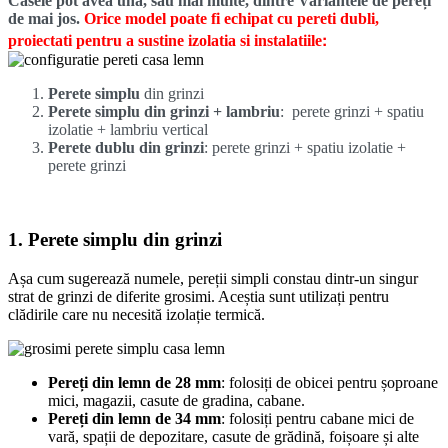
Casele pot avea una, sau mai multe, dintre Variantele de pereți
de mai jos.
Orice model poate fi echipat cu pereti dubli,
:
proiectati pentru a sustine izolatia si instalatiile
Perete simplu
din grinzi
Perete simplu din grinzi + lambriu
: perete grinzi + spatiu
izolatie + lambriu vertical
Perete dublu din grinzi
: perete grinzi + spatiu izolatie +
perete grinzi
1. Perete simplu din grinzi
Așa cum sugerează numele, pereții simpli constau dintr-un singur
strat de grinzi de diferite grosimi. Aceștia sunt utilizați pentru
clădirile care nu necesită izolație termică.
Pereți din lemn de 28 mm
: folosiți de obicei pentru șoproane
mici, magazii, casute de gradina, cabane.
Pereți din lemn de 34 mm
: folosiți pentru cabane mici de
vară, spații de depozitare, casute de grădină, foișoare și alte