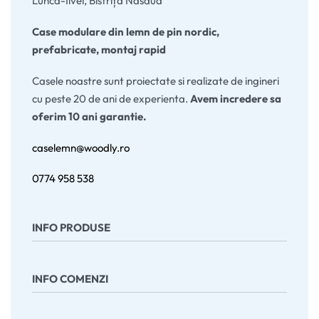
Lunca-Ilvei, Bistrița Năsăud
Case modulare din lemn de pin nordic,
prefabricate, montaj rapid
Casele noastre sunt proiectate si realizate de ingineri
cu peste 20 de ani de experienta.
Avem incredere sa
oferim 10 ani garantie.
caselemn@woodly.ro
0774 958 538
INFO PRODUSE
Configurație pereți
INFO COMENZI
Acoperis, invelitoare
Ferestre si usi
Usi de garaj
Comandă