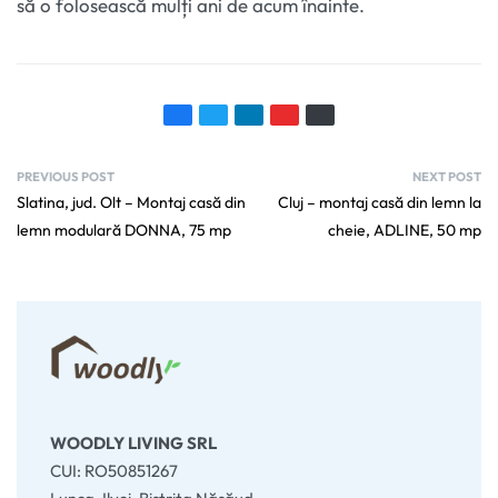
să o folosească mulți ani de acum înainte.
PREVIOUS POST
NEXT POST
Slatina, jud. Olt – Montaj casă din
Cluj – montaj casă din lemn la
lemn modulară DONNA, 75 mp
cheie, ADLINE, 50 mp
WOODLY LIVING SRL
CUI: RO50851267