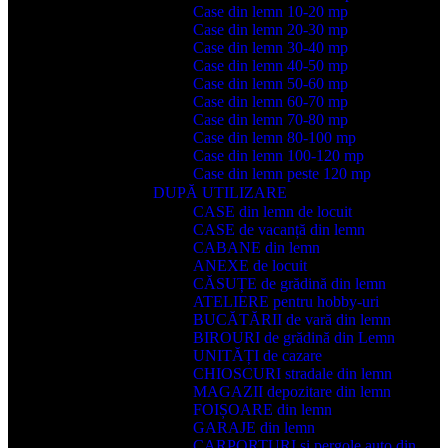
Case din lemn 10-20 mp
Case din lemn 20-30 mp
Case din lemn 30-40 mp
Case din lemn 40-50 mp
Case din lemn 50-60 mp
Case din lemn 60-70 mp
Case din lemn 70-80 mp
Case din lemn 80-100 mp
Case din lemn 100-120 mp
Case din lemn peste 120 mp
DUPĂ UTILIZARE
CASE din lemn de locuit
CASE de vacanță din lemn
CABANE din lemn
ANEXE de locuit
CĂSUȚE de grădină din lemn
ATELIERE pentru hobby-uri
BUCĂTĂRII de vară din lemn
BIROURI de grădină din Lemn
UNITĂȚI de cazare
CHIOSCURI stradale din lemn
MAGAZII depozitare din lemn
FOIȘOARE din lemn
GARAJE din lemn
CARPORTURI și pergole auto din