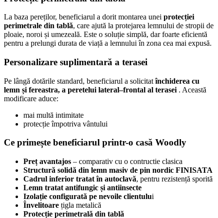
La baza pereților, beneficiarul a dorit montarea unei
protecției
perimetrale din tablă
, care ajută la protejarea lemnului de stropii de
ploaie, noroi și umezeală. Este o soluție simplă, dar foarte eficientă
pentru a prelungi durata de viață a lemnului în zona cea mai expusă.
Personalizare suplimentară a terasei
Pe lângă dotările standard, beneficiarul a solicitat
închiderea cu
lemn și fereastra, a peretelui lateral–frontal al terasei
. Această
modificare aduce:
mai multă intimitate
protecție împotriva vântului
Ce primește beneficiarul printr-o casă Woodly
Preț avantajos
– comparativ cu o contructie clasica
Structură solidă din lemn masiv de pin nordic
FINISATA
Cadrul inferior tratat în autoclavă
, pentru rezistență sporită
Lemn tratat antifungic și antiinsecte
Izolație configurată pe nevoile clientulu
i
Învelitoare
țigla metalică
Protecție perimetrală din tablă