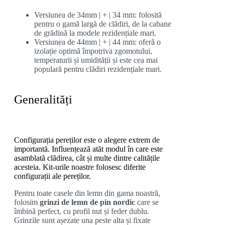
Versiunea de
34mm | + | 34 mm: folosită
pentru o gamă largă de clădiri, de la cabane
de grădină la modele rezidențiale mari.
Versiunea de
44mm | + | 44 mm: oferă o
izolație optimă împotriva zgomotului,
temperaturii și umidității și este cea mai
populară pentru clădiri rezidențiale mari.
Generalități
Configurația pereților este o alegere extrem de
importantă. Influențează atăt modul în care este
asamblată clădirea, cât și multe dintre calitățile
acesteia. Kit-urile noastre folosesc diferite
configurații ale pereților.
Pentru toate casele din lemn din gama noastră,
folosim
grinzi de lemn de pin nordic
care se
îmbină perfect, cu profil nut și feder dublu.
Grinzile sunt așezate una peste alta și fixate