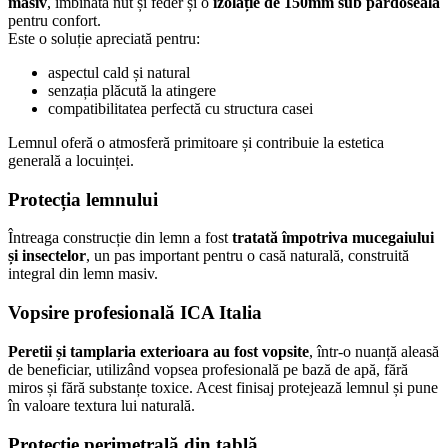
masiv
, îmbinată nut și feder și o
izolație de 150mm sub pardoseală
pentru confort.
Este o soluție apreciată pentru:
aspectul cald și natural
senzația plăcută la atingere
compatibilitatea perfectă cu structura casei
Lemnul oferă o atmosferă primitoare și contribuie la estetica
generală a locuinței.
Protecția lemnului
Întreaga construcție din lemn a fost
tratată împotriva mucegaiului
și insectelor
, un pas important pentru o casă naturală, construită
integral din lemn masiv.
Vopsire profesională
ICA Italia
Peretii și tamplaria exterioara au fost vopsite
, într-o nuanță aleasă
de beneficiar, utilizând vopsea profesională pe bază de apă, fără
miros și fără substanțe toxice. Acest finisaj protejează lemnul și pune
în valoare textura lui naturală.
Protecție perimetrală din tablă