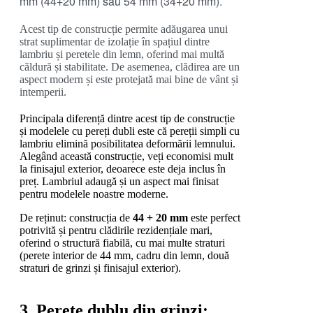
mm (44+20 mm) sau 54 mm (34+20 mm).
Acest tip de construcție permite adăugarea unui
strat suplimentar de izolație în spațiul dintre
lambriu și peretele din lemn, oferind mai multă
căldură și stabilitate. De asemenea, clădirea are un
aspect modern și este protejată mai bine de vânt și
intemperii.
Principala diferență dintre acest tip de construcție
și modelele cu pereți dubli este că pereții simpli cu
lambriu elimină posibilitatea deformării lemnului.
Alegând această construcție, veți economisi mult
la finisajul exterior, deoarece este deja inclus în
preț. Lambriul adaugă și un aspect mai finisat
pentru modelele noastre moderne.
De reținut: construcția de
44 + 20 mm
este perfect
potrivită și pentru clădirile rezidențiale mari,
oferind o structură fiabilă, cu mai multe straturi
(perete interior de 44 mm, cadru din lemn, două
straturi de grinzi și finisajul exterior).
3. Perete dublu din grinzi: