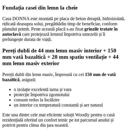
Fundația casei din lemn la cheie
Casa DONNA este montată pe placa de beton dreaptă, hidroizolată,
ridicată deasupra solui, pregătitădin timp de beneficiar, conform
planului primit. Peste această placă s-au fixat
grinzile tratate în
autoclavă
care protejează lemnul împotriva umezelii și îi
prelungește durata de viață.
Pereți dubli
de 44 mm lemn masiv interior + 150
mm vată bazaltică
+ 20 mm spatiu ventilație
+ 44
mm
lemn masiv exterior
Pereții dubli din lemn masiv, împreună cu cei
150 mm de vată
bazaltică
, asigură:
o izolație excelentă iarna și vara
protecție împotriva zgomotului
consum redus la încălzire
un interior cu temperatură constantă și aer natural
Este una dintre cele mai eficiente soluții Woodly pentru o casă
rezidențială oferind un confort temic pe tot parcursul anului și
potrivit pentru clima din țara noastră.