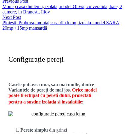
Previous Post
Montaj casa din lemn, izolata, model Olivia, cu veranda, baie, 2
camere, in Branesti, Ilfov
Next Post
Ploiesti, Prahova, montaj casa din lemn, izolata, model SARA,
20mp +15mp mansardă
Configurație pereți
Casele pot avea una, sau mai multe, dintre
Variantele de pereți de mai jos.
Orice model
poate fi echipat cu pereti dubli, proiectati
:
pentru a sustine izolatia si instalatiile
Perete simplu
din grinzi