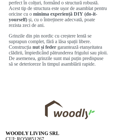
perfect în colțuri, formând o structură robustă.
Acest tip de structura este ușor de asamblat pentru
oricine cu o
minima experiență DIY (do-it-
yourself)
și, cu o întreținere adecvată, poate
rezista zeci de ani.
Grinzile din pin nordic cu creștere lentă se
suprapun complet, fără a lăsa spații libere.
Construcția
nut și feder
garantează etanșeitatea
clădirii, împiedicând pătrunderea frigului sau ploii.
De asemenea, grinzile sunt mai puțin predispuse
să se deterioreze în timpul asamblării rapide.
WOODLY LIVING SRL
CUI: RO50851267