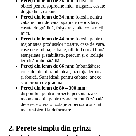
Pereți din lemn de 28 mm
: folosiți de
obicei pentru șoproane mici, magazii, casute
de gradina, cabane.
Pereți din lemn de 34 mm
: folosiți pentru
cabane mici de vară, spații de depozitare,
casute de grădină, foișoare și alte construcții
mici.
Pereți din lemn de 44 mm
: folosiți pentru
majoritatea produselor noastre, case de vara,
case de gradina, cabane, oferind o mai bună
etanșeitate și stabilitate, precum și o izolație
termică îmbunătățită.
Pereți din lemn de 66 mm
: îmbunătățesc
considerabil durabilitatea și izolația termică
și fonică. Sunt ideali pentru cabane, anexe
sau birouri de grădină.
Pereți din lemn de 80 – 300 mm
:
disponibili pentru proiecte personalizate,
recomandabili pentru zone cu multă zăpadă,
deoarece oferă o izolație superioară și sunt
mai rezistenți la deformare.
2. Perete simplu din grinzi +