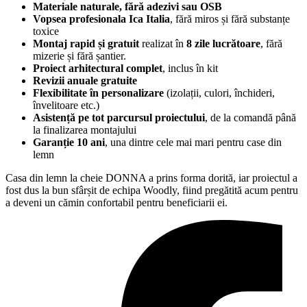
Materiale naturale, fără adezivi sau OSB
Vopsea profesionala Ica Italia
, fără miros și fără substanțe
toxice
Montaj rapid și gratuit
realizat în
8 zile lucrătoare
, fără
mizerie și fără șantier.
Proiect arhitectural complet
, inclus în kit
Revizii anuale gratuite
Flexibilitate în personalizare
(izolații, culori, închideri,
învelitoare etc.)
Asistență pe tot parcursul proiectului
, de la comandă până
la finalizarea montajului
Garanție 10 ani
, una dintre cele mai mari pentru case din
lemn
Casa din lemn la cheie DONNA a prins forma dorită, iar proiectul a
fost dus la bun sfârșit de echipa Woodly, fiind pregătită acum pentru
a deveni un cămin confortabil pentru beneficiarii ei.