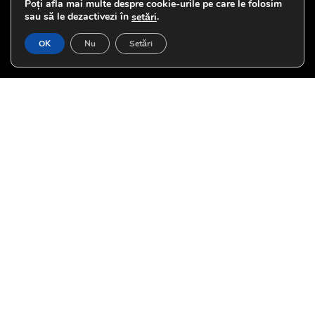
Poți afla mai multe despre cookie-urile pe care le folosim
sau să le dezactivezi în
.
setări
OK
Nu
Setări