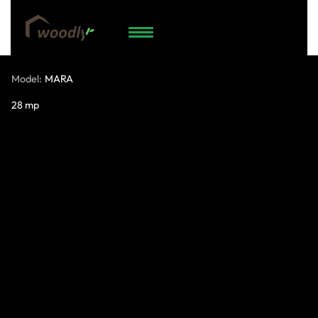
74.958.538
WhatsApp
Model:
MARA
28 mp